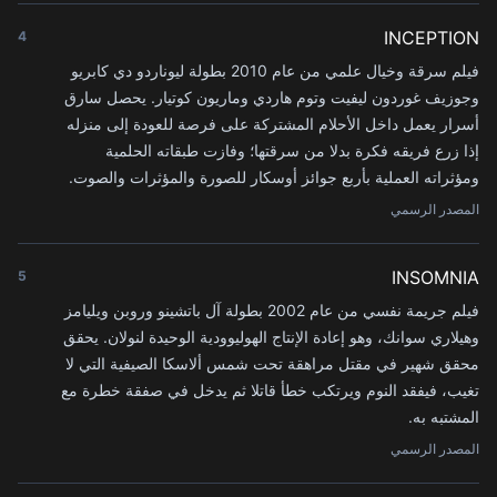
INCEPTION
4
فيلم سرقة وخيال علمي من عام 2010 بطولة ليوناردو دي كابريو
وجوزيف غوردون ليفيت وتوم هاردي وماريون كوتيار. يحصل سارق
أسرار يعمل داخل الأحلام المشتركة على فرصة للعودة إلى منزله
إذا زرع فريقه فكرة بدلا من سرقتها؛ وفازت طبقاته الحلمية
ومؤثراته العملية بأربع جوائز أوسكار للصورة والمؤثرات والصوت.
المصدر الرسمي
INSOMNIA
5
فيلم جريمة نفسي من عام 2002 بطولة آل باتشينو وروبن ويليامز
وهيلاري سوانك، وهو إعادة الإنتاج الهوليوودية الوحيدة لنولان. يحقق
محقق شهير في مقتل مراهقة تحت شمس ألاسكا الصيفية التي لا
تغيب، فيفقد النوم ويرتكب خطأ قاتلا ثم يدخل في صفقة خطرة مع
المشتبه به.
المصدر الرسمي