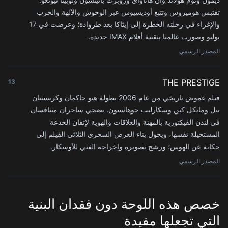
تقتبس هوميروس وتتبع أوديسيوس عبر الوحوش والآلهة والحرب
والإغراء في رحلته الخطرة إلى إيثاكا بعد طروادة؛ وعرضت في 17
يوليو وصورت عالميا بتقنية أفلام IMAX جديدة.
المصدر الرسمي
THE PRESTIGE
13
فيلم غموض تاريخي من عام 2006 بطولة هيو جاكمان وكريستيان
بيل ومايكل كين وسكارليت جوهانسون. يضحي ساحران متنافسان
في لندن الفيكتورية بالمهنة والعلاقات والهوية لإتقان الخدعة
المستحيلة نفسها، ويحول بناء العرض السحري الثلاثي الفيلم إلى
حكاية عن الهوس؛ ورشح تصويره وإخراجه الفني للأوسكار.
المصدر الرسمي
خصص هذه اللوحة دون فقدان البنية
التي تجعلها مفيدة