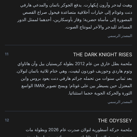
وهيث ليدجر وآرون إيكهارت. يدفع الجوكر باتمان والمدعي هارفي
دنت وغوثام إلى خيارات أخلاقية متصاعدة فيحول صراع القصص
المصورة إلى مأساة حضرية؛ وفاز بأوسكارين، أحدهما لممثل الدور
المساعد لليدجر والآخر لمونتاج الصوت.
المصدر الرسمي
THE DARK KNIGHT RISES
11
ملحمة بطل خارق من عام 2012 بطولة كريستيان بيل وآن هاثاواي
وتوم هاردي وجوزيف غوردون ليفيت، وهي ختام ثلاثية باتمان لنولان.
بعد ثماني سنوات من تحمله جرائم هارفي دنت يعود بروس واين
المعتزل حين يسيطر بين على غوثام؛ ويمنح تصوير IMAX الواسع
الثورة والحركة الجوية حجما استثنائيا.
المصدر الرسمي
THE ODYSSEY
12
ملحمة حركة أسطورية لنولان صدرت عام 2026 وبطولة مات
ديمون وتوم هولاند وآن هاثاواي وروبرت باتينسون ولوبيتا نيونغو.