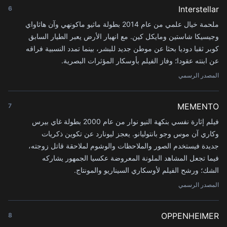
Interstellar
6
ملحمة خيال علمي من عام 2014 بطولة ماثيو ماكونهي وآن هاثاواي
وجيسيكا شاستين ومايكل كين. مع انهيار الأرض يعبر الطيار السابق
كوبر ثقبا دوديا بحثا عن موطن جديد للبشر، بينما تمدد النسبية فراقه
عن ابنته عقودا؛ وفاز الفيلم بأوسكار المؤثرات البصرية.
المصدر الرسمي
MEMENTO
7
فيلم إثارة نفسي بنكهة النيو نوار من عام 2000 بطولة غاي بيرس
وكاري آن موس وجو بانتوليانو. يعجز ليونارد عن تكوين ذكريات
جديدة فيستخدم الصور والملاحظات والوشوم لملاحقة قاتل زوجته،
فيما تجعل المشاهد الملونة المعروضة عكسيا الجمهور يشاركه
الشك؛ ورشح الفيلم لأوسكاري السيناريو والمونتاج.
المصدر الرسمي
OPPENHEIMER
8