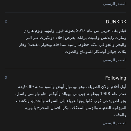
المصدر الرسمي
DUNKIRK
2
فيلم بقاء حربي من عام 2017 بطولة فيون وايتهيد وتوم هاردي
ومارك رايلانس وكينيث براناه. يعرض إجلاء دونكيرك عبر البر
والبحر والجو في ثلاثة خطوط زمنية متداخلة وبحوار مقتصد؛ وفاز
بثلاث جوائز أوسكار للمونتاج والصوت.
المصدر الرسمي
Following
3
أول أفلام نولان الطويلة، وهو نيو نوار أبيض وأسود مدته 69 دقيقة
صدر عام 1998 وبطولة جيريمي ثيوبالد وأليكس هاو ولوسي راسل.
يجر لص يدعى كوب كاتبا يتبع الغرباء إلى السرقة والخداع، وتكشف
الميزانية الضئيلة والزمن المفكك مبكرا افتتان المخرج بالهوية
والوقت.
المصدر الرسمي