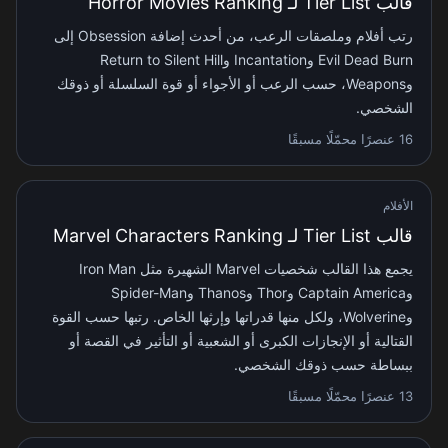
قالب Tier List لـ Horror Movies Ranking
رتب أفلام وملصقات الرعب، من أحدث إضافة Obsession إلى
Evil Dead Burn وIncantation وReturn to Silent Hill
وWeapons، حسب الرعب أو الأجواء أو قوة السلسلة أو ذوقك
الشخصي.
16 عنصرًا محمّلًا مسبقًا
الأفلام
قالب Tier List لـ Marvel Characters Ranking
يجمع هذا القالب شخصيات Marvel الشهيرة مثل Iron Man
وCaptain America وThor وThanos وSpider-Man
وWolverine، ولكل منها قدراتها وإرثها الخاص. رتبها حسب القوة
القتالية أو الإنجازات الكبرى أو الشعبية أو التأثير في القصة أو
ببساطة حسب ذوقك الشخصي.
13 عنصرًا محمّلًا مسبقًا