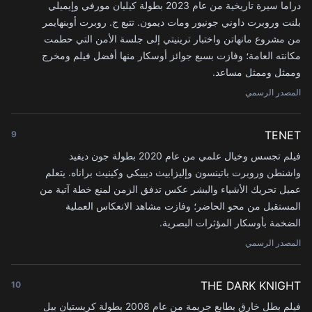
دراما سيرة تاريخية من عام 2023 بطولة كيليان مورفي وإيميلي
بلنت وروبرت داوني جونيور ومات ديمون. تتبع ج. روبرت أوبنهايمر
من مشروع مانهاتن واختبار ترينيتي إلى جلسة الأمن التي حطمت
مكانته العامة؛ وفازت بسبع جوائز أوسكار منها أفضل فيلم ومخرج
وممثل وممثل مساعد.
المصدر الرسمي
TENET
9
فيلم تجسس وخيال علمي من عام 2020 بطولة جون ديفيد
واشنطن وروبرت باتينسون وإليزابيث ديبيكي وكينيث براناه. يتعلم
عميل تحريك الأشياء والبشر عكس تدفق الزمن لمنع خطة آتية من
المستقبل من محو الحاضر؛ وفازت مشاهد الانعكاس العملية
الضخمة بأوسكار المؤثرات البصرية.
المصدر الرسمي
THE DARK KNIGHT
10
فيلم بطل خارق بطابع جريمة من عام 2008 بطولة كريستيان بيل