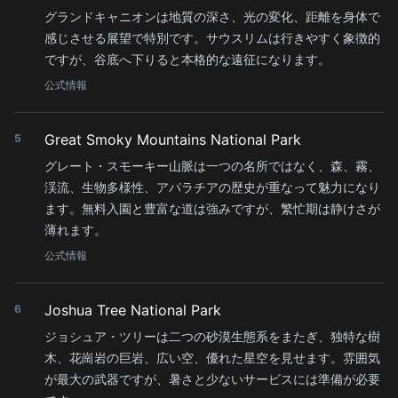
グランドキャニオンは地質の深さ、光の変化、距離を身体で
感じさせる展望で特別です。サウスリムは行きやすく象徴的
ですが、谷底へ下りると本格的な遠征になります。
公式情報
Great Smoky Mountains National Park
5
グレート・スモーキー山脈は一つの名所ではなく、森、霧、
渓流、生物多様性、アパラチアの歴史が重なって魅力になり
ます。無料入園と豊富な道は強みですが、繁忙期は静けさが
薄れます。
公式情報
Joshua Tree National Park
6
ジョシュア・ツリーは二つの砂漠生態系をまたぎ、独特な樹
木、花崗岩の巨岩、広い空、優れた星空を見せます。雰囲気
が最大の武器ですが、暑さと少ないサービスには準備が必要