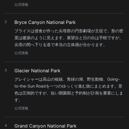
公式情報
Bryce Canyon National Park
2
ブライスは侵食が作った尖塔群の円形劇場が主役で、形の密
度は建築のように見えます。展望台と日の出は手軽ですが、
尖塔の間へ下りる道で本当の立体感が分かります。
公式情報
Glacier National Park
3
グレイシャーは高山の稜線、青緑の湖、野生動物、Going-
to-the-Sun Roadを一つのゆっくり進む旅にまとめます。景
色は圧倒的ですが、短い開園期と予約制が計画を重要にしま
す。
公式情報
Grand Canyon National Park
4