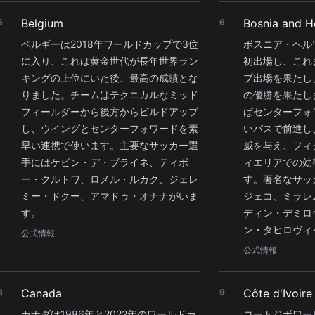
Belgium
Bosnia and H
5
6
ベルギーは2018年ワールドカップで3位
ボスニア・ヘル
に入り、これは黄金世代が長年世界ラン
初出場し、これ
キングの上位にいた後、最高の成績とな
プ出場を果たし
りました。チームはテクニカルなミッド
の優勝を果たし
フィールダーから後方からビルドアップ
ばセンターフォ
し、ウイングとセンターフォワードを素
いパスで前進し
早い連携で使います。主要なサッカー選
威を与え、フィ
手にはケビン・デ・ブライネ、ティボ
ィエリアでの効
ー・クルトワ、ロメル・ルカク、ジェレ
す。著名なサッ
ミー・ドクー、アマドゥ・オナナがいま
ジェコ、ミラレ
す。
ディン・デミロ
ン・タヒロヴィ
公式情報
公式情報
Canada
Côte d'Ivoire
8
9
カナダは1986年と2022年のワールドカ
コートジボワー