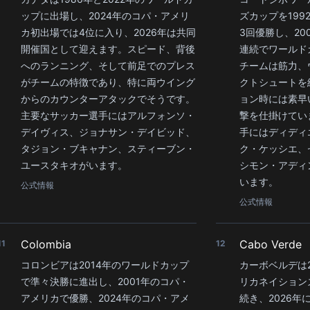
ップに出場し、2024年のコパ・アメリ
ズカップを1992
カ初出場では4位に入り、2026年は共同
3回優勝し、20
開催国として迎えます。スピード、背後
連続でワールド
へのランニング、そして前足でのプレス
チームは筋力、
がチームの特徴であり、特に両ウイング
クトシュートを
からのカウンターアタックでそうです。
ョン時には素早
主要なサッカー選手にはアルフォンソ・
撃を仕掛けてい
デイヴィス、ジョナサン・デイビッド、
手にはディディ
タジョン・ブキャナン、スティーブン・
ク・ケッシエ、
ユースタキオがいます。
シモン・アディ
います。
公式情報
公式情報
Colombia
Cabo Verde
11
12
コロンビアは2014年のワールドカップ
カーボベルデは2
で準々決勝に進出し、2001年のコパ・
リカネイション
アメリカで優勝、2024年のコパ・アメ
続き、2026