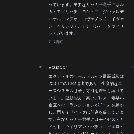
っています。主要なサッカー選手にはル
カ・モドリッチ、ヨシュコ・グヴァルデ
ィオル、マテオ・コヴァチッチ、イヴァ
ン・ペリシッチ、アンドレイ・クラマリ
ッチがいます。
公式情報
Ecuador
16
エクアドルのワールドカップ最高成績は
2006年の16強進出であり、生産的なユ
ースシステムは若手才能を輩出し続けて
います。運動能力、高いプレス、素早い
垂直へのトランジションがチームを動か
し、両サイドバックは前進を促していま
す。主なサッカー選手にはモイセス・カ
イセド、ウィリアン・パチョ、ピエロ・
ヒンカピエ、ケンドリー・パエス、エネ