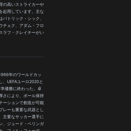
背の高いストライカーや
を起用しています。主な
はパトリック・シック、
ウチェク、アダム・フロ
スラフ・クレイチーがい
1966年のワールドカッ
、UEFAユーロ2020と
では準優勝に終わった。卓
厚さにより、ボール保持
テーションで創造が可能
プレーも重要な武器とし
。主要なサッカー選手に
ン、ジュード・ベリンガ
カ、フィル・フォーデ