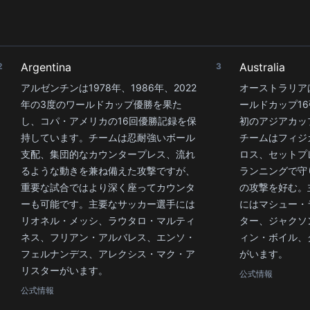
Argentina
Australia
2
3
アルゼンチンは1978年、1986年、2022
オーストラリアは
年の3度のワールドカップ優勝を果た
ールドカップ16
し、コパ・アメリカの16回優勝記録を保
初のアジアカッ
持しています。チームは忍耐強いボール
チームはフィジ
支配、集団的なカウンタープレス、流れ
ロス、セットプ
るような動きを兼ね備えた攻撃ですが、
ランニングで守
重要な試合ではより深く座ってカウンタ
の攻撃を好む。
ーも可能です。主要なサッカー選手には
にはマシュー・
リオネル・メッシ、ラウタロ・マルティ
ター、ジャクソ
ネス、フリアン・アルバレス、エンソ・
ィン・ボイル、
フェルナンデス、アレクシス・マク・ア
がいます。
リスターがいます。
公式情報
公式情報