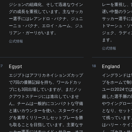
ジションの組織化、そして迅速なウイン
レーを重視し、
グの成長を重視しています。主なサッカ
遅い中盤のラン
ー選手にはレアンドロ・バクナ、ジュニ
サッカー選手に
ーニョ・バクナ、エロイ・ルーム、ジュ
トマーシュ・ソ
リアン・ガーリがいます。
ジェク、ラディ
ます。
公式情報
公式情報
Egypt
England
17
18
エジプトはアフリカネイションズカップ
イングランドは
で7回の優勝記録を持ち、ワールドカッ
プをホームで制し
プにも3回出場していますが、まだノッ
ユーロ2024
クアウトステージには進出していませ
越した選手層の
ん。チームは一般的にコンパクトな守備
やウイングロー
と速いカウンターを使い、スターウイン
となり、セット
グを素早くリリースしセットプレーを勝
て残っています
ち取ることを目指しています。主要なサ
はハリー・ケイ
ッカー選手にはモハメド・サラー、オマ
ム、ブカヨ・サ