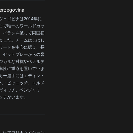
erzegovina
ツェゴビナは2014年に
まで唯一のワールドカッ
、イランを破って同国初
ました。チームはしばし
ワードを中心に据え、長
、セットプレーからの脅
ジカルな対抗やペナルテ
率性に重点を置いていま
カー選手にはエディン・
ム・ピャニッチ、エルメ
ヴィッチ、ベンジャミ
ッチがいます。
ルはアフリカネイション