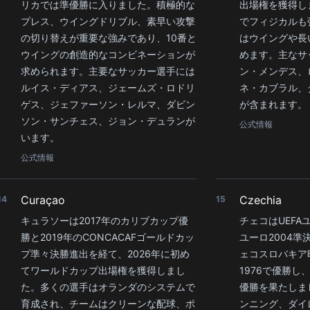
リカでは準優勝に入りました。積極的な
出場権を獲得し
プレス、ウイングドリブル、素早い攻撃
でフィジカルも
の切り替えが重要な強みであり、10番と
はウイングや長
ウイングの創造的なコンビネーションが
めます。主なサ
求められます。主要なサッカー選手には
ン・メンデス、
ルイス・ディアス、ジェームズ・ロドリ
ネ・カブラル、
ゲス、ジェファーソン・レルマ、ダビン
が含まれます。
ソン・サンチェス、ジョン・デュランが
公式情報
います。
公式情報
Curaçao
Czechia
14
15
キュラソーは2017年のカリブカップ優
チェコはUEFA
勝と2019年のCONCACAFゴールドカッ
ユーロ2004
プ準々決勝進出を経て、2026年に初め
ェコスロバキア
てワールドカップ出場権を獲得しまし
1976で優勝し
た。多くの選手はオランダのシステムで
優勝を果たしま
育成され、チームはクリーンな配球、ポ
ンニング、ダイ