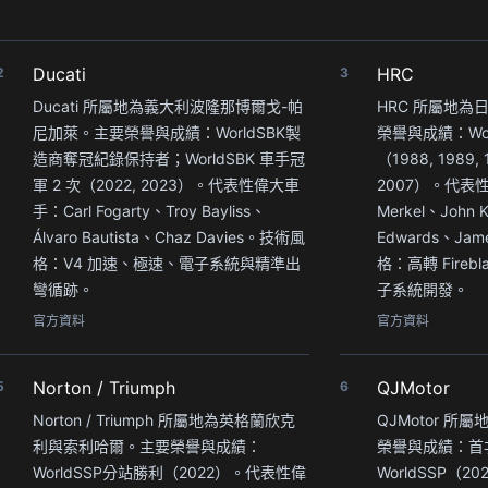
Ducati
HRC
2
3
Ducati 所屬地為義大利波隆那博爾戈-帕
HRC 所屬地
尼加萊。主要榮譽與成績：WorldSBK製
榮譽與成績：Wor
造商奪冠紀錄保持者；WorldSBK 車手冠
（1988, 1989, 1
軍 2 次（2022, 2023）。代表性偉大車
2007）。代表性
手：Carl Fogarty、Troy Bayliss、
Merkel、John K
Álvaro Bautista、Chaz Davies。技術風
Edwards、Jam
格：V4 加速、極速、電子系統與精準出
格：高轉 Fire
彎循跡。
子系統開發。
官方資料
官方資料
Norton / Triumph
QJMotor
5
6
Norton / Triumph 所屬地為英格蘭欣克
QJMotor 
利與索利哈爾。主要榮譽與成績：
榮譽與成績：首
WorldSSP分站勝利（2022）。代表性偉
WorldSSP（