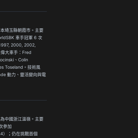
為日本埼玉縣朝霞市。主要
ldSBK 車手冠軍 6 次
997, 2000, 2002,
偉大車手：Fred
ocinski、Colin
es Toseland。技術風
blade 動力、靈活變向與電
所屬地為中國浙江溫嶺。主要
次參加
2024）；仍在挑戰首個