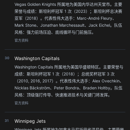
Vegas Golden Knights 所属地为美国内华达州天堂市。主要
荣誉与成绩：斯坦利杯冠军 1 次（2023）；斯坦利杯总决赛
亚军（2018）。代表性伟大选手：Marc-André Fleury、
Mark Stone、Jonathan Marchessault、Jack Eichel。队伍
风格：强力前场压迫、底线循环与门前施压。
官方资料
Washington Capitals
30
Washington Capitals 所属地为美国华盛顿特区。主要荣誉与
成绩：斯坦利杯冠军 1 次（2018）；总统奖杯冠军 3 次
（2010, 2016, 2017）。代表性伟大选手：Alex Ovechkin、
Nicklas Bäckström、Peter Bondra、Braden Holtby。队伍
风格：顶级强打传导、快速推进技术与关键门将发挥。
官方资料
Winnipeg Jets
31
Winnipeg Jets 所属地为加拿大马尼托巴省温尼伯。主要荣誉