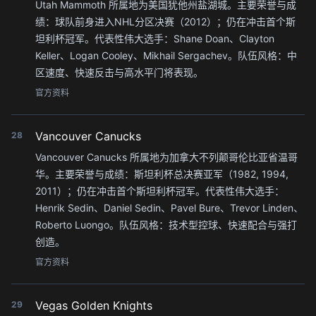
Utah Mammoth 所属地为美国犹他州盐湖城。主要荣誉与成
绩：球队前身进入NHL分区决赛（2012）；仍在冲击首个斯
坦利杯冠军。代表性伟大选手：Shane Doan、Clayton
Keller、Logan Cooley、Mikhail Sergachev。队伍风格：中
区速度、快速反击与高水平门将表现。
官方资料
Vancouver Canucks
28
Vancouver Canucks 所属地为加拿大不列颠哥伦比亚省温哥
华。主要荣誉与成绩：斯坦利杯总决赛亚军（1982, 1994,
2011）；仍在冲击首个斯坦利杯冠军。代表性伟大选手：
Henrik Sedin、Daniel Sedin、Pavel Bure、Trevor Linden、
Roberto Luongo。队伍风格：技术型控球、快速配合与强打
创造。
官方资料
Vegas Golden Knights
29