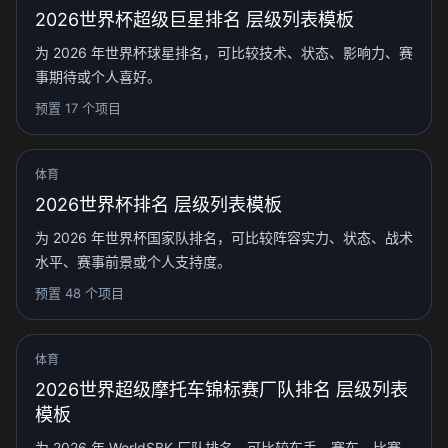
2026世界杯超级巨星排名 层级列表模板
为 2026 年世界杯球星排名，可比较技术、状态、影响力、赛
事期待或个人喜好。
预置 17 个项目
体育
2026世界杯排名 层级列表模板
为 2026 年世界杯国家队排名，可比较阵容实力、状态、战术
水平、赛事前景或个人支持度。
预置 48 个项目
体育
2026世界超级摩托车锦标赛厂队排名 层级列表
模板
为 2026 年 WorldSBK 厂队排名，可比较车手、赛车、比赛