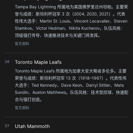
Tampa Bay Lightning 所属地为美国佛罗里达州坦帕。主要荣
誉与成绩：斯坦利杯冠军 3 次（2004, 2020, 2021）。代表
性伟大选手：Martin St. Louis、Vincent Lecavalier、Steven
Stamkos、Victor Hedman、Nikita Kucherov。队伍风格：
顶级强打传导、快速推进技术与关键门将发挥。
官方资料
Toronto Maple Leafs
26
Toronto Maple Leafs 所属地为加拿大安大略省多伦多。主要
荣誉与成绩：斯坦利杯冠军 13 次（1918–1967）。代表性伟
大选手：Ted Kennedy、Dave Keon、Darryl Sittler、Mats
Sundin、Auston Matthews。队伍风格：技术型控球、快速配
合与强打创造。
官方资料
Utah Mammoth
27