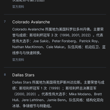
官方资料
Colorado Avalanche
7
Colorado Avalanche 所属地为美国科罗拉多州丹佛。主要荣
誉与成绩：斯坦利杯冠军 3 次（1996, 2001, 2022）。代表
性伟大选手：Joe Sakic、Peter Forsberg、Patrick Roy、
Nathan MacKinnon、Cale Makar。队伍风格：机动后卫、蓝
线参与与快速转换。
官方资料
Dallas Stars
8
Dallas Stars 所属地为美国得克萨斯州达拉斯。主要荣誉与成
绩：斯坦利杯冠军 1 次（1999）；斯坦利杯总决赛亚军
（2000, 2020）。代表性伟大选手：Mike Modano、Brett
Hull、Jere Lehtinen、Jamie Benn。队伍风格：结构化双向
冰球、争球细节与特勤组。