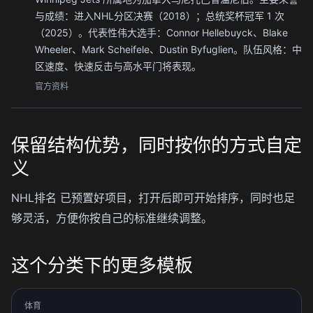
与成绩：进入NHL分区决赛（2018）；总统奖杯冠军 1 次
（2025）。代表性伟大选手：Connor Hellebuyck、Blake
Wheeler、Mark Scheifele、Dustin Byfuglien。队伍风格：中
区速度、快速反击与高水平门将表现。
官方资料
保留结构优势，同时按你的方式自定
义
NHL排名 已预置好项目，打开后即可开始排序，同时也足
够灵活，方便你按自己的标准继续调整。
这个分类下的更多模板
体育