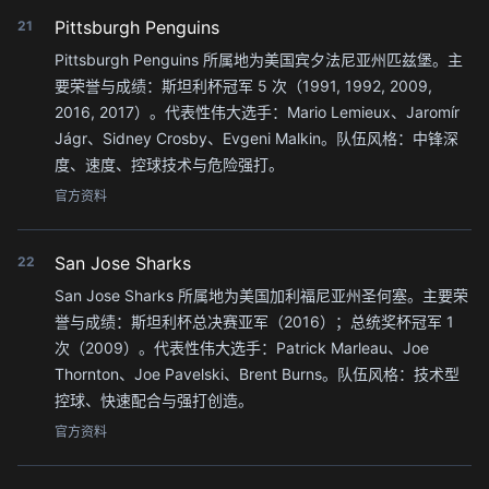
Pittsburgh Penguins
21
Pittsburgh Penguins 所属地为美国宾夕法尼亚州匹兹堡。主
要荣誉与成绩：斯坦利杯冠军 5 次（1991, 1992, 2009,
2016, 2017）。代表性伟大选手：Mario Lemieux、Jaromír
Jágr、Sidney Crosby、Evgeni Malkin。队伍风格：中锋深
度、速度、控球技术与危险强打。
官方资料
San Jose Sharks
22
San Jose Sharks 所属地为美国加利福尼亚州圣何塞。主要荣
誉与成绩：斯坦利杯总决赛亚军（2016）；总统奖杯冠军 1
次（2009）。代表性伟大选手：Patrick Marleau、Joe
Thornton、Joe Pavelski、Brent Burns。队伍风格：技术型
控球、快速配合与强打创造。
官方资料