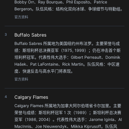
Bobby Orr、Ray Bourque、Phil Esposito、Patrice
Bergeron。队伍风格：结构化双向冰球、争球细节与特勤组。
官方资料
Buffalo Sabres
3
Buffalo Sabres 所属地为美国纽约州布法罗。主要荣誉与成
绩：斯坦利杯总决赛亚军（1975, 1999）；仍在冲击首个斯
坦利杯冠军。代表性伟大选手：Gilbert Perreault、Dominik
Hašek、Pat LaFontaine、Rick Martin。队伍风格：中区速
度、快速反击与高水平门将表现。
官方资料
Calgary Flames
4
Calgary Flames 所属地为加拿大阿尔伯塔省卡尔加里。主要
荣誉与成绩：斯坦利杯冠军 1 次（1989）；斯坦利杯总决赛
亚军（1986, 2004）。代表性伟大选手：Jarome Iginla、Al
MacInnis、Joe Nieuwendyk、Miikka Kiprusoff。队伍风