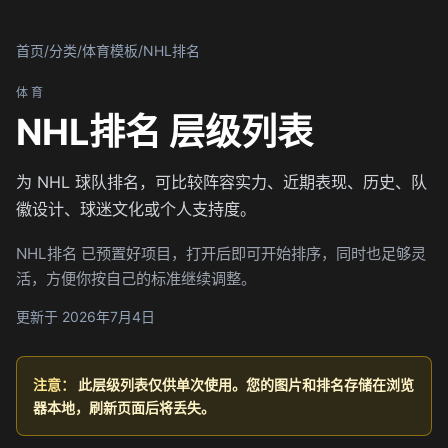
首页
/
分类
/
体育模板
/
NHL排名
体育
NHL排名 层级列表
为 NHL 球队排名，可比较阵容实力、近期表现、历史、队
徽设计、球迷文化或个人支持度。
NHL排名 已预置好项目，打开后即可开始排序，同时也足够灵
活，方便你按自己的标准继续调整。
更新于 2026年7月4日
注意：
此层级列表仅供单次使用。您的图片和排名存储在浏览
器本地，刷新页面后将丢失。