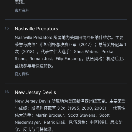
表现。
官方资料
Nashville Predators
15
Nashville Predators 所属地为美国田纳西州纳什维尔。主要
荣誉与成绩：斯坦利杯总决赛亚军（2017）；总统奖杯冠军 1
次（2018）。代表性伟大选手：Shea Weber、Pekka
Rinne、Roman Josi、Filip Forsberg。队伍风格：机动后卫、
蓝线参与与快速转换。
官方资料
New Jersey Devils
16
New Jersey Devils 所属地为美国新泽西州纽瓦克。主要荣誉
与成绩：斯坦利杯冠军 3 次（1995, 2000, 2003）。代表性
伟大选手：Martin Brodeur、Scott Stevens、Scott
Niedermayer、Patrik Eliáš。队伍风格：中区控制、层次防
守、反击与门将体系。