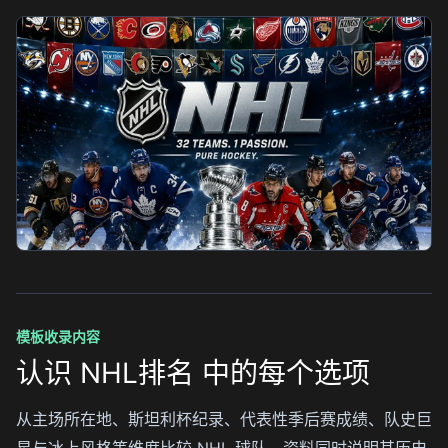
模板收录内容
认识 NHL排名 中的每个选项
从主场所在地、斯坦利杯纪录、代表性季后赛成绩、队史巨
星与冰上风格等维度比较 NHL 球队。资料同时说明其历史