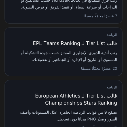
رتب فرق المصانع في WorldSBK 2026 حسب السائقين أو
الدراجات أو سرعة السباق أو تنفيذ الفريق أو فرص البطولة.
7 عنصرًا محمّلًا مسبقًا
الرياضة
قالب Tier List لـ EPL Teams Ranking
رتب أندية الدوري الإنجليزي الممتاز حسب جودة التشكيلة أو
المستوى أو التاريخ أو الإدارة أو الجماهير أو تفضيلاتك.
20 عنصرًا محمّلًا مسبقًا
الرياضة
قالب Tier List لـ European Athletics
Championships Stars Ranking
تصفح 9 من قوالب الرياضة الجاهزة. عدّل المستويات وأضف
الصور وصدّر PNG مجانًا دون تسجيل.