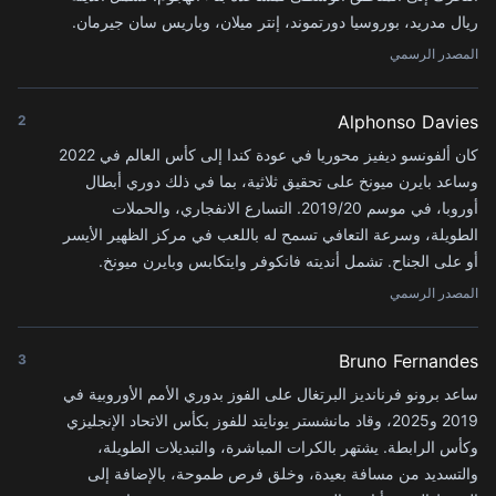
ريال مدريد، بوروسيا دورتموند، إنتر ميلان، وباريس سان جيرمان.
المصدر الرسمي
Alphonso Davies
2
كان ألفونسو ديفيز محوريا في عودة كندا إلى كأس العالم في 2022
وساعد بايرن ميونخ على تحقيق ثلاثية، بما في ذلك دوري أبطال
أوروبا، في موسم 2019/20. التسارع الانفجاري، والحملات
الطويلة، وسرعة التعافي تسمح له باللعب في مركز الظهير الأيسر
أو على الجناح. تشمل أنديته فانكوفر وايتكابس وبايرن ميونخ.
المصدر الرسمي
Bruno Fernandes
3
ساعد برونو فرنانديز البرتغال على الفوز بدوري الأمم الأوروبية في
2019 و2025، وقاد مانشستر يونايتد للفوز بكأس الاتحاد الإنجليزي
وكأس الرابطة. يشتهر بالكرات المباشرة، والتبديلات الطويلة،
والتسديد من مسافة بعيدة، وخلق فرص طموحة، بالإضافة إلى