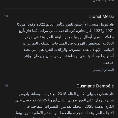
المصدر الرسمي
Lionel Messi
13
قاد ليونيل ميسي الأرجنتين للفوز بكأس العالم 2022 وكوبا أمريكا
2021 و2024. فاز بجائزة كرة الذهب ثماني مرات، كما فاز بأربع
بطولات دوري أبطال أوروبا مع برشلونة. المراوغة في مركز
الجاذبية المنخفض، الهروب في المساحات الضيقة، التمريرات
النهائية، الإنهاء بالقدم اليسرى، والركلات الحرة هي التي تحدد
أسلوب لعبه. أنديته هي برشلونة، باريس سان جيرمان، وإنتر
ميامي.
المصدر الرسمي
Ousmane Dembélé
14
فاز عثمان ديمبيلي بكأس العالم 2018 مع فرنسا، وساعد باريس
سان جيرمان على الفوز بدوري أبطال أوروبا 2025، ثم حصل على
الكرة الذهبية 2025. التحكم بقدمين، التغييرات المفاجئة في
الاتجاه، المراوغة المتفجرة، والضغط من القدم الأمامية تبرز، بينما