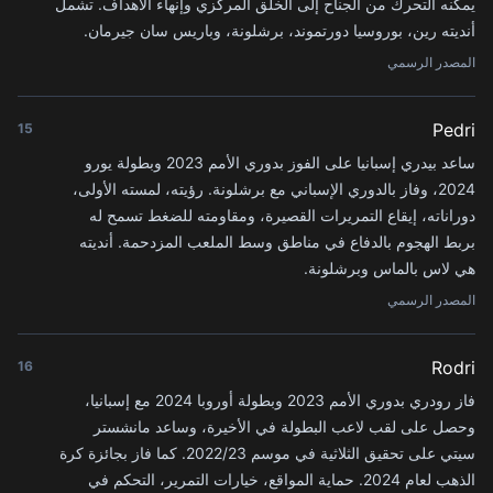
يمكنه التحرك من الجناح إلى الخلق المركزي وإنهاء الأهداف. تشمل
أنديته رين، بوروسيا دورتموند، برشلونة، وباريس سان جيرمان.
المصدر الرسمي
Pedri
15
ساعد بيدري إسبانيا على الفوز بدوري الأمم 2023 وبطولة يورو
2024، وفاز بالدوري الإسباني مع برشلونة. رؤيته، لمسته الأولى،
دوراناته، إيقاع التمريرات القصيرة، ومقاومته للضغط تسمح له
بربط الهجوم بالدفاع في مناطق وسط الملعب المزدحمة. أنديته
هي لاس بالماس وبرشلونة.
المصدر الرسمي
Rodri
16
فاز رودري بدوري الأمم 2023 وبطولة أوروبا 2024 مع إسبانيا،
وحصل على لقب لاعب البطولة في الأخيرة، وساعد مانشستر
سيتي على تحقيق الثلاثية في موسم 2022/23. كما فاز بجائزة كرة
الذهب لعام 2024. حماية المواقع، خيارات التمرير، التحكم في