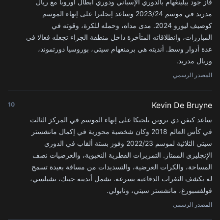
فاز جود بيلينغهام بالدوري الإسباني ودوري أبطال أوروبا مع ريال
مدريد في موسم 2023/24 وساعد إنجلترا على إنهاء الموسم
كوصيف ليورو 2024. مدى مداه، وحمله للكرة، وقوته في
المبارزات، وانطلاقاته المتأخرة داخل منطقة الجزاء تجعله فعالا في
عدة أدوار وسط. أنديته هي برمنغهام سيتي، بوروسيا دورتموند،
وريال مدريد.
المصدر الرسمي
Kevin De Bruyne
10
ساعد كيفن دي بروين بلجيكا على إنهاء الموسم في المركز الثالث
في كأس العالم 2018 وكان شخصية محورية في إكمال مانشستر
سيتي الثلاثية لموسم 2022/23 وفوز بستة ألقاب في الدوري
الإنجليزي الممتاز. التمريرات القطرية النخبوية، والعرضيات نصف
المساحة، والكرات العرضية، والتسديدات من مسافة بعيدة تسمح
له بكشف الثغرات الدفاعية بسرعة. تشمل أنديته جينك، تشيلسي،
فولفسبورغ، مانشستر سيتي، ونابولي.
المصدر الرسمي