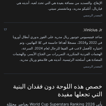
الإيقاع، والتسديد من مسافة بعيدة هي التي تحدد لعبه. أنديته هي
فياريال، أتلتيكو مدريد، ومانشستر سيتي.
المصدر الرسمي
Vinícius Jr.
17
ساعد فينيسيوس جونيور ريال مدريد على الفوز بدوري أبطال أوروبا
في 2022 و2024، مسجلا أهدافا حاسمة في كلا النهائيين، وتم
اختياره كأفضل لاعب في الفيفا للرجال لعام 2024. السرعة،
الهجمات الفردية المتكررة، التمريرات من الجناح الأيسر، والهجمات
المضادة هي أسلحته الرئيسية. أنديته هي فلامنغو وريال مدريد.
المصدر الرسمي
خصص هذه اللوحة دون فقدان البنية
التي تجعلها مفيدة
يأتي 2026 World Cup Superstars Ranking بعناصر محمّلة