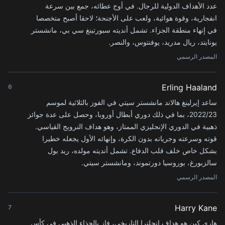
عدد الأهداف الدولية للرجال. في أوج عطائه، جمع بين سرعة
انفجارية، وقوة هوائية، ولعب على الأجنحة؛ لاحقا أصبح متخصصا
في إنهاء منطقة الجزاء. تشمل أنديته سبورتينغ سي بي، مانشستر
يونايتد، ريال مدريد، يوفنتوس، والنصر.
المصدر الرسمي
Erling Haaland
6
ساعد إيرلينغ هالاند مانشستر سيتي في الفوز بالثلاثية لموسم
2022/23، بما في ذلك دوري أبطال أوروبا، وحصل على عدة جوائز
ذهبية في الدوري الإنجليزي الممتاز، وهو هداف النرويج القياسي.
قوته وسرعته وجرياته بدون الكرة، وإنهائه الأول يجعله خطيرا
بشكل خاص خلف قلب الدفاع. تشمل أنديته مولده، ريد بول
سالزبورغ، بوروسيا دورتموند، ومانشستر سيتي.
المصدر الرسمي
Harry Kane
7
هاري كين هو هداف إنجلترا التاريخي، فاز بالحذاء الذهبي في كأس