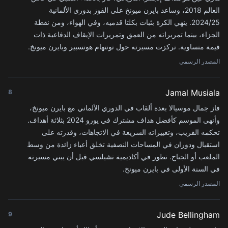
العالم 2018، وساعد بايرن ميونخ على الفوز بدوري الألمانية
2024/25. ينهي الكرة بثبات بكلتا قدميه، وفي الهواء، ومن نقطة
الجزاء، بينما تمريراته من العمق وتمريرات الإيقاف الدفاعية ذات
قيمة متساوية. تركزت مسيرته حول توتنهام هوتسبير وبايرن ميونخ.
المصدر الرسمي
Jamal Musiala
8
فاز جمال موسيالا بعدة ألقاب في الدوري الألماني مع بايرن ميونخ،
وأنهى الموسم كأفضل هداف مشترك في يورو 2024 بثلاثة أهداف.
تحكمه القريب، وتغييراته السريعة في الاتجاهات، وقدرته على
استقبال ودوران في المساحات النصفية تخلق أعباء زائدة من وسط
الملعب أو الجناح. تطور في أكاديمية تشيلسي قبل أن يبني مسيرته
في السنة الأولى في بايرن ميونخ.
المصدر الرسمي
Jude Bellingham
9