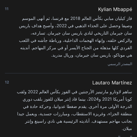
Kylian Mbappé
11
فاز كيليان مبابي بكأس العالم 2018 مع فرنسا، ثم أنهى الموسم
وصيفا وحصل على الحذاء الذهبي في 2022، وأصبح هداف باريس
سان جيرمان التاريخي لنادي باريس سان جيرمان. تسارعه،
والركض خلفه، وإنهاء الهجمات الداخلية، ورباطة جأشه في اللعب
الفردي كلها مذهلة من الجناح الأيسر أو في مركز المهاجم. أنديته
هي موناكو، باريس سان جيرمان، وريال مدريد.
المصدر الرسمي
Lautaro Martínez
12
ساهم لاوتارو مارتينيز الأرجنتين في الفوز بكأس العالم 2022 ولقب
كوبا أمريكا 2021 و2024، بينما قاد إنتر ميلان للفوز بلقب دوري
الدرجة الأولى مرة أخرى. يقدم ضغطا عدوانيا، وحركة حادة في
منطقة الجزاء، وغريزة الاستقطاب، ومبارزات جسدية، ويعمل جيدا
بجانب مهاجم مستهدف. أناديته الرئيسية هي نادي راسينغ وإنتر
ميلان.