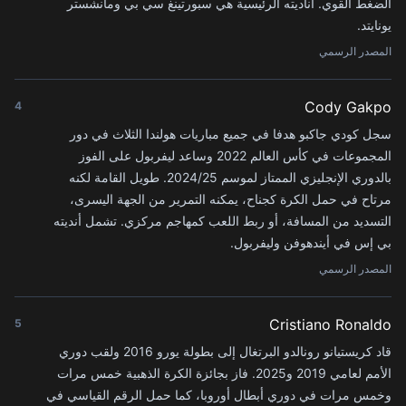
الضغط القوي. أناديته الرئيسية هي سبورتينغ سي بي ومانشستر
يونايتد.
المصدر الرسمي
Cody Gakpo
4
سجل كودي جاكبو هدفا في جميع مباريات هولندا الثلاث في دور
المجموعات في كأس العالم 2022 وساعد ليفربول على الفوز
بالدوري الإنجليزي الممتاز لموسم 2024/25. طويل القامة لكنه
مرتاح في حمل الكرة كجناح، يمكنه التمرير من الجهة اليسرى،
التسديد من المسافة، أو ربط اللعب كمهاجم مركزي. تشمل أنديته
بي إس في أيندهوفن وليفربول.
المصدر الرسمي
Cristiano Ronaldo
5
قاد كريستيانو رونالدو البرتغال إلى بطولة يورو 2016 ولقب دوري
الأمم لعامي 2019 و2025. فاز بجائزة الكرة الذهبية خمس مرات
وخمس مرات في دوري أبطال أوروبا، كما حمل الرقم القياسي في