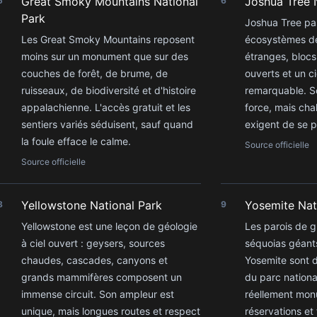
Great Smoky Mountains National
Joshua Tree 
5
6
Park
Joshua Tree pa
Les Great Smoky Mountains reposent
écosystèmes dé
moins sur un monument que sur des
étranges, blocs
couches de forêt, de brume, de
ouverts et un c
ruisseaux, de biodiversité et d'histoire
remarquable. S
appalachienne. L'accès gratuit et les
force, mais cha
sentiers variés séduisent, sauf quand
exigent de se p
la foule efface le calme.
Source officielle
Source officielle
Yellowstone National Park
Yosemite Nat
8
9
Yellowstone est une leçon de géologie
Les parois de g
à ciel ouvert : geysers, sources
séquoias géants
chaudes, cascades, canyons et
Yosemite sont 
grands mammifères composent un
du parc national
immense circuit. Son ampleur est
réellement mon
unique, mais longues routes et respect
réservations et 