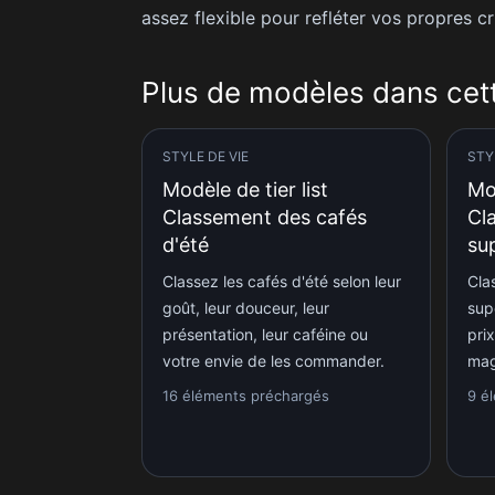
assez flexible pour refléter vos propres cr
Plus de modèles dans cet
STYLE DE VIE
STY
Modèle de tier list
Mod
Classement des cafés
Cl
d'été
su
Classez les cafés d'été selon leur
Cla
goût, leur douceur, leur
sup
présentation, leur caféine ou
prix
votre envie de les commander.
mag
16 éléments préchargés
9 é