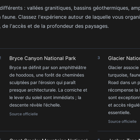
différents : vallées granitiques, bassins géothermiques, am
 en faune. Classez l'expérience autour de laquelle vous organ
, de l'accès et de la profondeur des paysages.
Bryce Canyon National Park
Glacier Natio
2
3
Bryce se définit par son amphithéâtre
Glacier associe 
de hoodoos, une forêt de cheminées
turquoise, faun
sculptées par l'érosion qui paraît
Road dans un 
presque architecturale. La corniche et
récompense la 
le lever du soleil sont immédiats ; la
sont exceptionn
descente révèle l'échelle.
et accès régulé
essentielle.
Source officielle
Source officielle