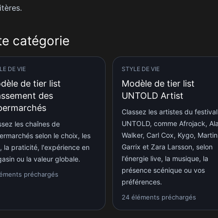
itères.
te catégorie
LE DE VIE
STYLE DE VIE
èle de tier list
Modèle de tier list
assement des
UNTOLD Artist
permarchés
Classez les artistes du festival
UNTOLD, comme Afrojack, Al
ssez les chaînes de
Walker, Carl Cox, Kygo, Martin
ermarchés selon le choix, les
Garrix et Zara Larsson, selon
, la praticité, l'expérience en
l'énergie live, la musique, la
asin ou la valeur globale.
présence scénique ou vos
léments préchargés
préférences.
24 éléments préchargés