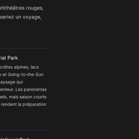
phithéâtres rouges,
iseriez un voyage,
nal Park
crêtes alpines, lacs
e et Going-to-the-Sun
paysage qui
lenteur. Les panoramas
els, mais saison courte
 rendent la préparation