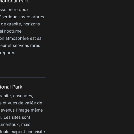
National Park
sse entre deux
sertiques avec arbres
 de granite, horizons
iel nocturne
on atmosphère est sa
leur et services rares
réparer.
ional Park
ranite, cascades,
 et vues de vallée de
devenus l'image même
. Les sites sont
umentaux, mais
foule exigent une visite