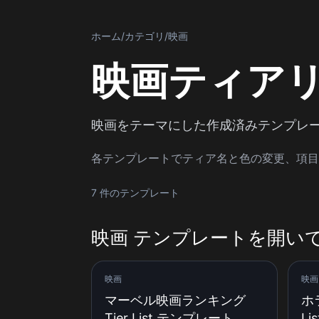
ホーム
/
カテゴリ
/
映画
映画ティア
映画をテーマにした作成済みテンプレ
各テンプレートでティア名と色の変更、項目
7 件のテンプレート
映画 テンプレートを開い
映画
映画
マーベル映画ランキング
ホ
Tier List テンプレート
L