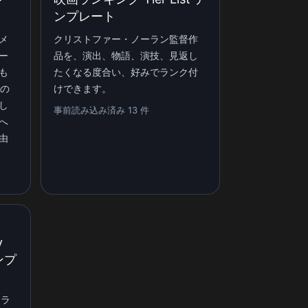
ンプレート
メ
クリストファー・ノーラン監督作
ー
品を、演出、物語、演技、見返し
も
たくなる度合い、好みでランク付
lの
けできます。
し
事前読み込み済み 13 件
へ
由
y
テンプ
ャラ