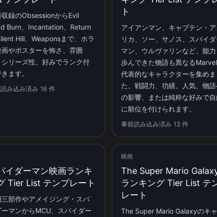
ト
収録のObsessionからEvil
d Burn、Incantation、Return
アイアンマン、キャプテン・ア
Silent Hill、Weaponsまで、ホラ
リカ、ソー、サノス、スパイダ
映画やポスターを怖さ、雰囲
マン、ウルヴァリンなど、能力
、シリーズ性、好みでランク付
歩んできた物語も異なるMarve
できます。
代表的なキャラクターを集めま
た。戦闘力、功績、人気、物語
読み込み済み 16 件
の影響、または純粋な好みで自
に順位を付けられます。
事前読み込み済み 13 件
映画
パイダーマン映画ランキ
The Super Mario Galax
 Tier List テンプレート
ランキング Tier List 
レート
期三部作やアメイジング・スパ
ダーマンからMCU、スパイダー
The Super Mario Galaxyのキ