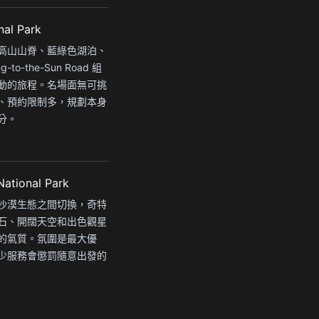
nal Park
高山山脊、藍綠色湖泊、
to-the-Sun Road 組
動的旅程。名場面無可挑
、預約限制多，規劃本身
分。
National Park
沙漠生態之間切換，奇特
石、開闊天空和出色觀星
的氣質。氛圍是最大優
少服務會懲罰隨意出發的