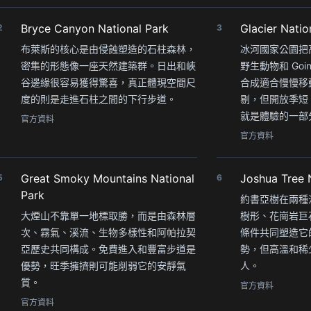
Bryce Canyon National Park
Glacier Natio
2
3
布萊斯的核心是由侵蝕塑造的石柱森林，
冰河國家公園把
密集的形態像一座天然建築群。日出和峽
野生動物和 Going-
谷邊緣很容易獲得驚喜，真正體現空間尺
合成適合慢慢移
度的則是走進石柱之間的下行步道。
剔，但開放季短
就是體驗的一部
官方資料
官方資料
Great Smoky Mountains National
Joshua Tree 
5
6
Park
約書亞樹在兩種
大煙山不靠單一地標取勝，而是由森林層
樹形、花崗岩巨
次、霧氣、溪流、生物多樣性和阿帕拉契
條件共同塑造它
亞歷史共同構成。免費進入和豐富步道是
勢，但高溫和稀
優勢，旺季擁擠則可能削弱它的安靜氣
人。
質。
官方資料
官方資料