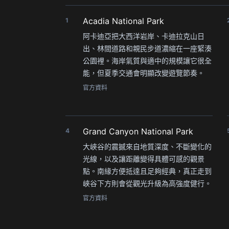
Acadia National Park
1
阿卡迪亞把大西洋岩岸、卡迪拉克山日
出、林間道路和親民步道濃縮在一座緊湊
公園裡。海岸氣質與適中的規模讓它很全
能，但夏季交通會明顯改變遊覽節奏。
官方資料
Grand Canyon National Park
4
大峽谷的震撼來自地質深度、不斷變化的
光線，以及讓距離變得具體可感的觀景
點。南緣方便抵達且足夠經典，真正走到
峽谷下方則會從觀光升級為高強度健行。
官方資料