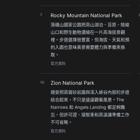
Rocky Mountain National Park
7
落磯山國家公園把高山湖泊、苔原、險峻
山口和野生動物濃縮在一片高海拔景觀
裡。步道選擇很豐富，但海拔、天氣和預
約入園也意味美景需要體力與準備來換
取。
官方資料
Zion National Park
10
錫安把高聳砂岩牆與深入峽谷內部的步道
結合起來，不只是遠遠觀看風景。The
Narrows 和 Angels Landing 都足夠難
忘，但許可證、接駁車和高溫讓準備工作
不可省略。
官方資料