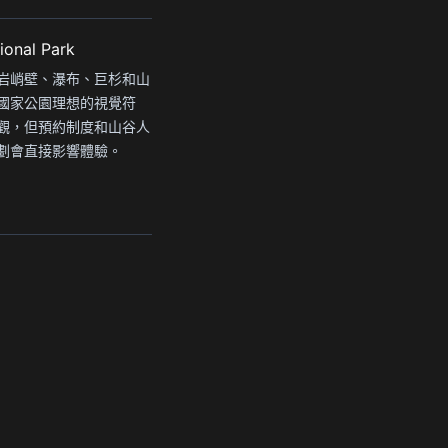
ional Park
岩峭壁、瀑布、巨杉和山
國家公園理想的視覺符
觀，但預約制度和山谷人
劃會直接影響體驗。