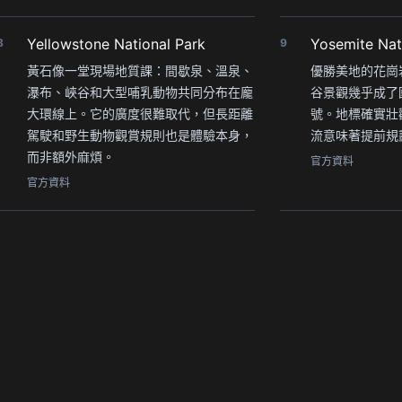
Yellowstone National Park
Yosemite Nat
8
9
黃石像一堂現場地質課：間歇泉、溫泉、
優勝美地的花崗
瀑布、峽谷和大型哺乳動物共同分布在龐
谷景觀幾乎成了
大環線上。它的廣度很難取代，但長距離
號。地標確實壯
駕駛和野生動物觀賞規則也是體驗本身，
流意味著提前規
而非額外麻煩。
官方資料
官方資料