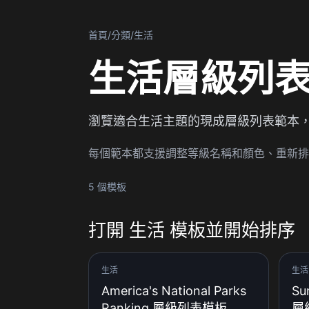
首頁
/
分類
/
生活
生活層級列
瀏覽適合生活主題的現成層級列表範本
每個範本都支援調整等級名稱和顏色、重新排
5 個模板
打開 生活 模板並開始排序
生活
生活
America's National Parks
Su
Ranking 層級列表模板
層