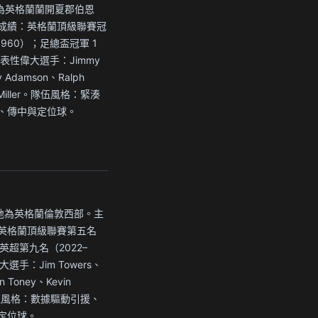
屬地為英格蘭蘭開夏郡伯恩
成績：英格蘭頂級聯賽冠
, 1960）；足總盃冠軍 1
代表性偉大選手：Jimmy
y Adamson、Ralph
n Miller。隊伍風格：緊湊
、傳中與定位球。
 所屬地為英格蘭倫敦西部。主
英格蘭頂級聯賽第五名
；英超第九名（2022–
選手：Jim Towers、
n Toney、Kevin
。隊伍風格：數據驅動引援、
定位球。