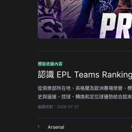
模板收錄內容
認識 EPL Teams Rank
從俱樂部所在地、英格蘭及歐洲賽場榮譽、標誌
史與逼搶、控球、轉換和定位球優勢結合起來
編輯核對：2026-07-27
Arsenal
1