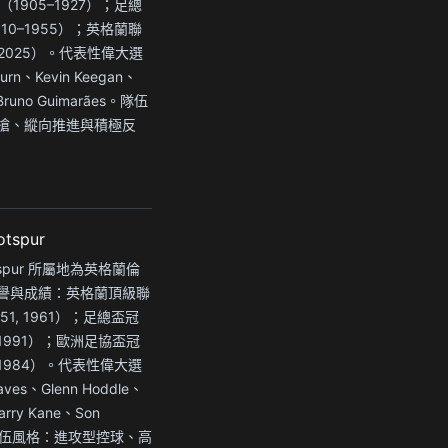
（1905–1927）；足總
910–1955）；英格蘭聯
（2025）。代表性偉大選
burn、Kevin Keegan、
、Bruno Guimarães。隊伍
搶、縱向推進與積極反
otspur
Hotspur 所屬地為英格蘭倫
譽與成績：英格蘭頂級聯
51, 1961）；足總盃冠
1–1991）；歐洲足協盃冠
, 1984）。代表性偉大選
ves、Glenn Hoddle、
arry Kane、Son
n。隊伍風格：進攻型控球、高