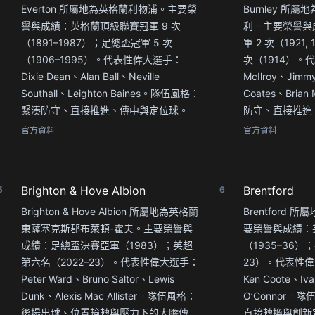
Everton 所屬地為英格蘭利物浦。主要榮
Burnley 所
譽與成績：英格蘭頂級聯賽冠軍 9 次
利。主要榮譽與
（1891–1987）；足總盃冠軍 5 次
軍 2 次（1921
（1906–1995）。代表性偉大選手：
次（1914）。
Dixie Dean、Alan Ball、Neville
McIlroy、Jimm
Southall、Leighton Baines。隊伍風格：
Coates、Bria
緊湊防守、直接推進、傳中與定位球。
防守、直接推進
官方資料
官方資料
Brighton & Hove Albion
Brentford
5
6
Brighton & Hove Albion 所屬地為英格蘭
Brentford
東薩塞克斯郡布萊頓-霍夫。主要榮譽與
要榮譽與成績：
成績：足總盃決賽亞軍（1983）；英超
（1935–36）
第六名（2022–23）。代表性偉大選手：
23）。代表性偉大
Peter Ward、Bruno Saltor、Lewis
Ken Coote、Iva
Dunk、Alexis Mac Allister。隊伍風格：
O’Connor
後場出球、位置輪轉與壓力下的大膽傳
直接轉換與創新