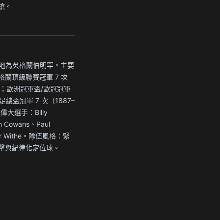
搶。
a 所屬地為英格蘭伯明罕。主要
蘭頂級聯賽冠軍 7 次
1）；歐洲冠軍盃/歐冠冠軍
足總盃冠軍 7 次（1887–
偉大選手：Billy
n Cowans、Paul
ter Withe。隊伍風格：緊
擊與紀律化定位球。