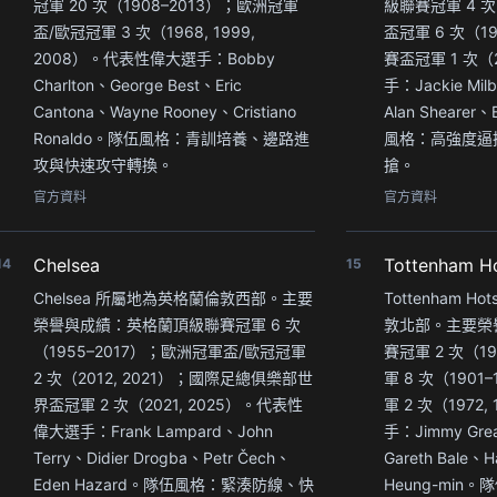
冠軍 20 次（1908–2013）；歐洲冠軍
級聯賽冠軍 4 次
盃/歐冠冠軍 3 次（1968, 1999,
盃冠軍 6 次（1
2008）。代表性偉大選手：Bobby
賽盃冠軍 1 次
Charlton、George Best、Eric
手：Jackie Mil
Cantona、Wayne Rooney、Cristiano
Alan Shearer
Ronaldo。隊伍風格：青訓培養、邊路進
風格：高強度逼
攻與快速攻守轉換。
搶。
官方資料
官方資料
Chelsea
Tottenham H
14
15
Chelsea 所屬地為英格蘭倫敦西部。主要
Tottenham 
榮譽與成績：英格蘭頂級聯賽冠軍 6 次
敦北部。主要榮
（1955–2017）；歐洲冠軍盃/歐冠冠軍
賽冠軍 2 次（19
2 次（2012, 2021）；國際足總俱樂部世
軍 8 次（190
界盃冠軍 2 次（2021, 2025）。代表性
軍 2 次（1972
偉大選手：Frank Lampard、John
手：Jimmy Grea
Terry、Didier Drogba、Petr Čech、
Gareth Bale、H
Eden Hazard。隊伍風格：緊湊防線、快
Heung-mi