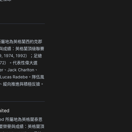
ted 所屬地為英格蘭西約克郡
與成績：英格蘭頂級聯賽
, 1974, 1992）；足總
1972）。代表性偉大選
er、Jack Charlton、
r、Lucas Radebe。隊伍風
、縱向推進與積極反搶。
ited
United 所屬地為英格蘭泰恩
要榮譽與成績：英格蘭頂