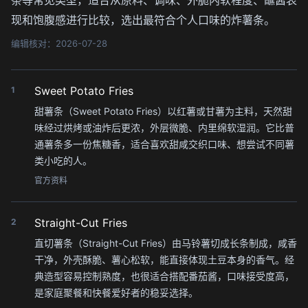
现和饱腹感进行比较，选出最符合个人口味的炸薯条。
编辑核对：2026-07-28
Sweet Potato Fries
1
甜薯条（Sweet Potato Fries）以红薯或甘薯为主料，天然甜
味经过烘烤或油炸后更浓，外层微脆、内里绵软湿润。它比普
通薯条多一份焦糖香，适合喜欢甜咸交织口味、想尝试不同薯
类小吃的人。
官方资料
Straight-Cut Fries
2
直切薯条（Straight-Cut Fries）由马铃薯切成长条制成，咸香
干净，外壳酥脆、薯心松软，能直接体现土豆本身的香气。经
典造型容易控制熟度，也很适合搭配番茄酱，口味接受度高，
是家庭聚餐和快餐爱好者的稳妥选择。