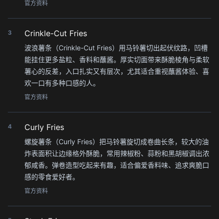
官方资料
Crinkle-Cut Fries
3
波浪薯条（Crinkle-Cut Fries）用马铃薯切出起伏纹路，凹槽
能挂住更多盐粒、香料和蘸酱。厚实切面带来酥脆棱角与柔软
薯心的反差，入口扎实又有层次，尤其适合重视蘸酱体验、喜
欢一口有多种口感的人。
官方资料
Curly Fries
4
螺旋薯条（Curly Fries）把马铃薯旋切成卷曲长条，较大的油
炸表面积让边缘格外酥脆，常用辣椒粉、蒜粉和黑胡椒调出浓
郁咸香。弹卷造型吃起来有趣，适合偏爱香料味、追求爽脆口
感的零食爱好者。
官方资料