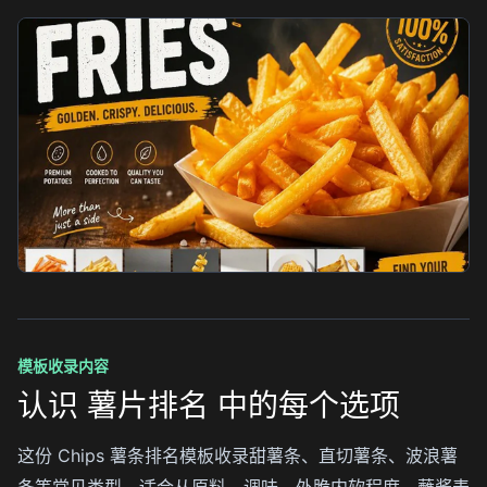
模板收录内容
认识 薯片排名 中的每个选项
这份 Chips 薯条排名模板收录甜薯条、直切薯条、波浪薯
条等常见类型，适合从原料、调味、外脆内软程度、蘸酱表