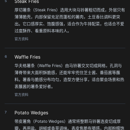
Steak Fries
5
厚切薯条（Steak Fries）选用大块马铃薯粗切而成，外层只有
薄薄脆壳，内部保留充足而蓬松的薯肉，土豆香比调料更突
出。它口感厚实、饱腹感强，适合作为牛排配菜，也适合不爱
过度酥炸、看重原料本味的人。
官方资料
Waffle Fries
6
华夫格薯条（Waffle Fries）由马铃薯交叉切成网格，孔洞与
薄脊带来大面积酥脆感，还能牢牢兜住芝士酱、番茄酱等蘸
料。薯香与脆感分布均匀，造型方便分享，适合聚会场景和热
衷蘸酱的薯条爱好者。
官方资料
Potato Wedges
7
带皮薯角（Potato Wedges）通常将整颗马铃薯连皮切成厚
瓣，再用盐、胡椒或香草调味。表皮焦脆有嚼感，内部粉糯饱