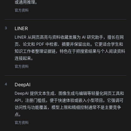
或通用推理。
官方资料
LINER
3
LINER 从网页高亮与资料收藏发展为 AI 研究助手，擅长在网
页、论文和 PDF 中检索、摘要并保留出处。它更适合学生和
知识工作者整理证据链，特色在于把搜索结果与个人阅读资料
连接起来。
官方资料
DeepAI
4
DeepAI 提供文本生成、图像生成与编辑等轻量化网页工具和
API，注册门槛低，便于快速体验或嵌入小型项目。它强调可
访问性与功能覆盖，模型上限和精细控制通常不是主要竞争
点。
官方资料